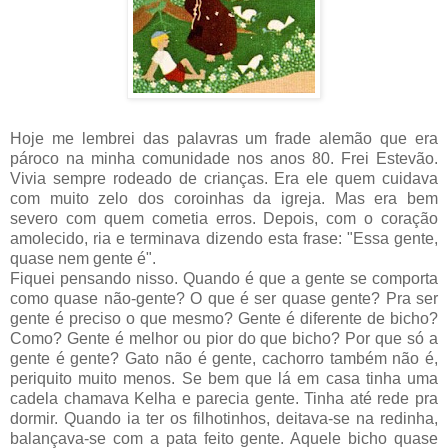
Hoje me lembrei das palavras um frade alemão que era
pároco na minha comunidade nos anos 80. Frei Estevão.
Vivia sempre rodeado de crianças. Era ele quem cuidava
com muito zelo dos coroinhas da igreja. Mas era bem
severo com quem cometia erros. Depois, com o coração
amolecido, ria e terminava dizendo esta frase: "Essa gente,
quase nem gente é".
Fiquei pensando nisso. Quando é que a gente se comporta
como quase não-gente? O que é ser quase gente? Pra ser
gente é preciso o que mesmo? Gente é diferente de bicho?
Como? Gente é melhor ou pior do que bicho? Por que só a
gente é gente? Gato não é gente, cachorro também não é,
periquito muito menos. Se bem que lá em casa tinha uma
cadela chamava Kelha e parecia gente. Tinha até rede pra
dormir. Quando ia ter os filhotinhos, deitava-se na redinha,
balançava-se com a pata feito gente. Aquele bicho quase